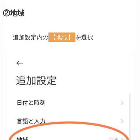
②地域
追加設定内の
【地域】
を選択