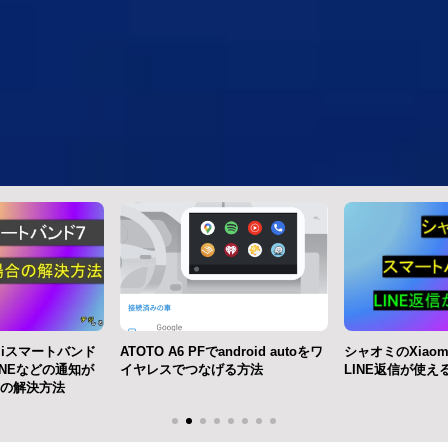
miスマートバンド
ATOTO A6 PFでandroid autoをワ
シャオミのXiaomi 
LINEなどの通知が
イヤレスでつなげる方法
LINE返信が使え
の解決方法