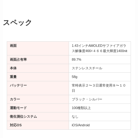
スペック
画面
1.43インチAMOLEDサファイアガラ
ス解像度466☓４６６最大輝度1400nit
画面占有率
89.7%
本体
ステンレススチール
重量
58g
バッテリー
常時表示２〜３日通常使用８〜１０
日
カラー
ブラック・シルバー
運動モード
100種類以上
衛生測位システム
なし
対応OS
iOS/Android