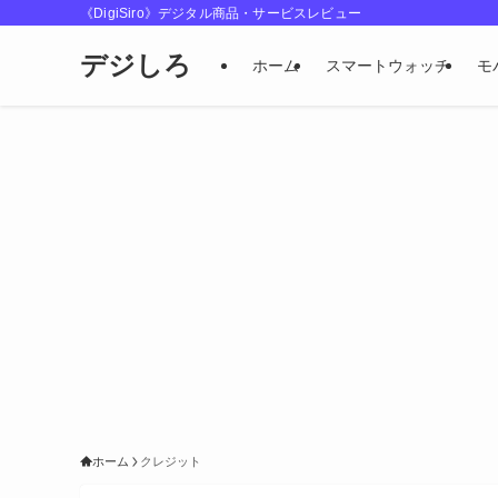
《DigiSiro》デジタル商品・サービスレビュー
デジしろ
ホーム
スマートウォッチ
モ
ホーム
クレジット